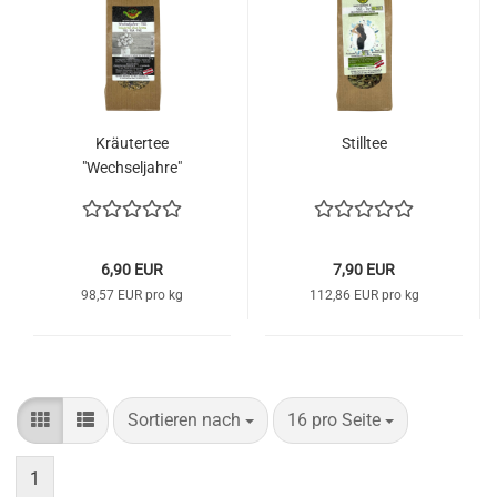
Kräutertee
Stilltee
"Wechseljahre"
6,90 EUR
7,90 EUR
98,57 EUR pro kg
112,86 EUR pro kg
Sortieren nach
pro Seite
Sortieren nach
16 pro Seite
1