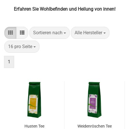
Erfahren Sie Wohlbefinden und Heilung von innen!
Sortieren nach
pro Seite
Sortieren nach
Alle Hersteller
pro Seite
16 pro Seite
1
Husten Tee
Weidenröschen Tee