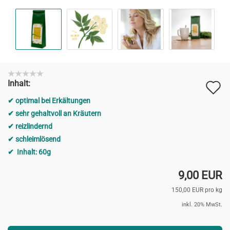
A
Inhalt:
d
optimal bei Erkältungen
M
sehr gehaltvoll an Kräutern
reizlindernd
schleimlösend
Inhalt: 60g
9,00 EUR
150,00 EUR pro kg
inkl. 20% MwSt.