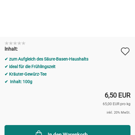
A
Inhalt:
d
zum Aufgleich des Säure-Basen-Haushalts
M
ideal für die Frühlingszeit
Kräuter-Gewürz-Tee
Inhalt: 100g
6,50 EUR
65,00 EUR pro kg
inkl. 20% MwSt.
In den Warenkorb