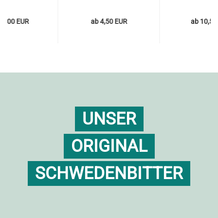
71,00 EUR
ab 4,50 EUR
ab 10,50
UNSER
ORIGINAL
SCHWEDENBITTER