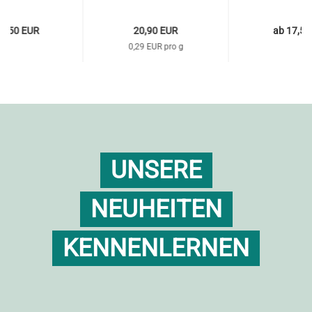
17,50 EUR
20,90 EUR
ab 17,50
0,29 EUR pro g
UNSERE
NEUHEITEN
KENNENLERNEN