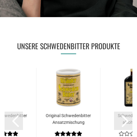
UNSERE SCHWEDENBITTER PRODUKTE
Schwedenbitter
Original Schwedenbitter
Schwedenb
Ansatzmischung
alkoholf