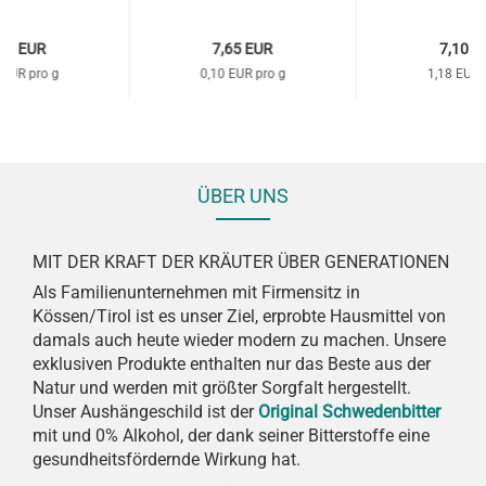
,20 EUR
7,65 EUR
7,10 E
 EUR pro g
0,10 EUR pro g
1,18 EUR 
ÜBER UNS
MIT DER KRAFT DER KRÄUTER ÜBER GENERATIONEN
Als Familienunternehmen mit Firmensitz in
Kössen/Tirol ist es unser Ziel, erprobte Hausmittel von
damals auch heute wieder modern zu machen. Unsere
exklusiven Produkte enthalten nur das Beste aus der
Natur und werden mit größter Sorgfalt hergestellt.
Unser Aushängeschild ist der
Original Schwedenbitter
mit und 0% Alkohol, der dank seiner Bitterstoffe eine
gesundheitsfördernde Wirkung hat.