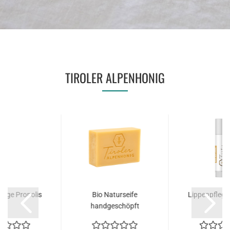
TIROLER ALPENHONIG
lege Propolis
Bio Naturseife
Lippenpfleg
handgeschöpft