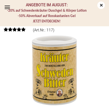
ANGEBOTE IM AUGUST:
-20% auf Schwedenkräuter Duschgel & Körper Lotion
-50% Abverkauf auf Rosskastanien Gel
JETZT ENTDECKEN!
Original Schwedenbitter Ansatzmischung
(Art.Nr.:
117
)