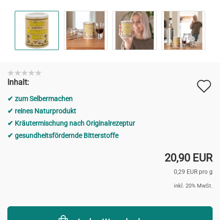
A
Inhalt:
d
zum Selbermachen
M
reines Naturprodukt
Kräutermischung nach Originalrezeptur
gesundheitsfördernde Bitterstoffe
20,90 EUR
0,29 EUR pro g
inkl. 20% MwSt.