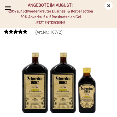
ANGEBOTE IM AUGUST:
-20% auf Schwedenkräuter Duschgel & Körper Lotion
-50% Abverkauf auf Rosskastanien Gel
JETZT ENTDECKEN!
Original Schwedenbitter Großpackung 0% Alkohol
(Art.Nr.:
107/2
)