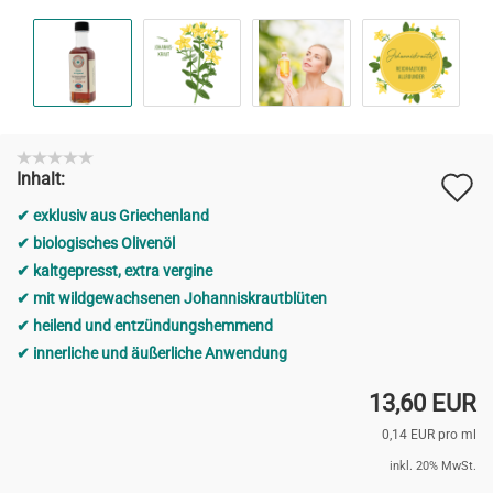
A
Inhalt:
d
exklusiv aus Griechenland
M
biologisches Olivenöl
kaltgepresst, extra vergine
mit wildgewachsenen Johanniskrautblüten
heilend und entzündungshemmend
innerliche und äußerliche Anwendung
13,60 EUR
0,14 EUR pro ml
inkl. 20% MwSt.