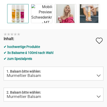
A
Inhalt:
d
hochwertige Produkte
M
3x Balsame á 100ml nach Wahl
zum Spezialpreis
1. Balsam bitte wählen:
2. Balsam bitte wählen: