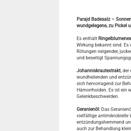
Parajd Badesalz – Sonnensc
wundgelegene, zu Pickel 
Es enthält
Ringelblumenex
Wirkung bekannt sind. Es 
Rötungen neigender, jucke
und beseitigt Spannungsge
Johanniskrautextrakt
, de
wundheilenden und entzün
sich hervorragend zur Be
Hämorrhoiden. Es ist ein 
Gelenkbeschwerden.
Geranienöl:
Das Geranienöl 
vielfältige antimikrobielle
entzündungshemmend und w
auch zur Behandlung klei