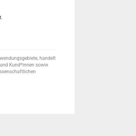
t.
nwendungsgebiete, handelt
n und Kund*innen sowie
issenschaftlichen