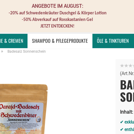
ANGEBOTE IM AUGUST:
BERATER*IN
GASTGEBER*IN
GUTSCHEINE
-20% auf Schwedenkräuter Duschgel & Körper Lotion
-50% Abverkauf auf Rosskastanien Gel
JETZT ENTDECKEN!
ME & CREMEN
SHAMPOO & PFLEGEPRODUKTE
ÖLE & TINKTUREN
»
Badesalz Sonnenschein
(Art.Nr
BA
SO
Inhalt:
exkl
enth