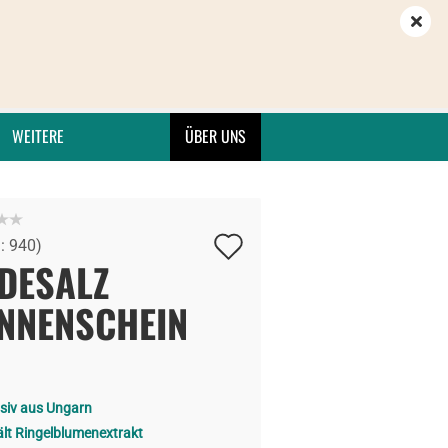
WEITERE
ÜBER UNS
Auf
.:
940
)
den
DESALZ
Merkzettel
NNENSCHEIN
usiv aus Ungarn
ält Ringelblumenextrakt