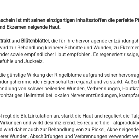
hein ist mit seinen einzigartigen Inhaltsstoffen die perfekte Pfl
und Ekzemen neigende Haut.
trakt
und
Blütenblätter
, die für ihre hervorragende entzündun
wird zur Behandlung kleinerer Schnitte und Wunden, zu Ekzemen,
nder sowie empfindlicher Haut empfohlen. Es regeneriert rissige
fühle und Juckreiz.
r die günstige Wirkung der Ringelblume aufgrund seiner hervorr
dungshemmenden Eigenschaften ergänzt und verstärkt. Äußerli
handlung von schwer heilenden Wunden, Verbrennungen, Hautkr
wohltätiges Heilmittel bei lokalen Nervenentzündungen, krampf
regt die Blutzirkulation an, stärkt die Haut und reguliert die Ta
 Wirkungen und wirkt desinfizierend. Es reguliert die Talgprodukti
ird daher auch zur Behandlung von zu Pickel, Akne neigende
nerer Wunden, Abschürfungen und Verbrennungen verwendet wer